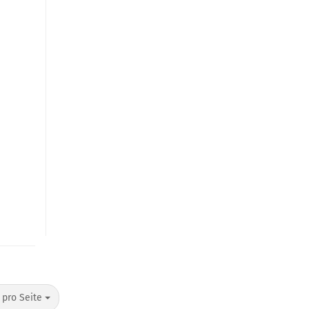
o Seite
 pro Seite