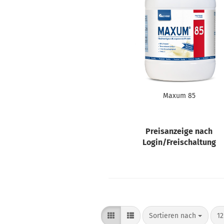
Maxum 85
Preisanzeige nach
Login/Freischaltung
Sortieren nach
pr
Sortieren nach
12