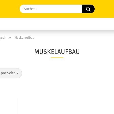
Suche...
»
ziel
Muskelaufbau
MUSKELAUFBAU
o Seite
 pro Seite