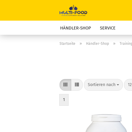
HÄNDLER-SHOP
SERVICE
»
»
Startseite
Händler-Shop
Training
Sortieren nach
pr
Sortieren nach
12
1