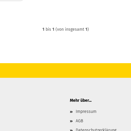
1
bis
1
(von insgesamt
1
)
Hier geht's zum Shop für Privatkunden.
Mehr über...
Impressum
AGB
Datenschutzerklärung