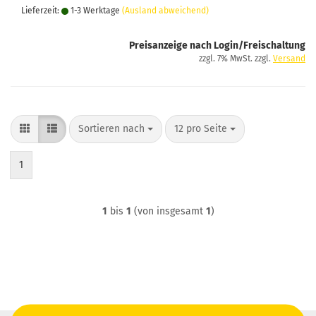
Lieferzeit:
1-3 Werktage
(Ausland abweichend)
Preisanzeige nach Login/Freischaltung
zzgl. 7% MwSt. zzgl.
Versand
Sortieren nach
pro Seite
Sortieren nach
12 pro Seite
1
1
bis
1
(von insgesamt
1
)