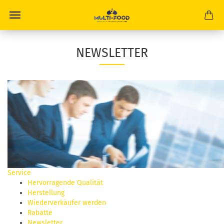
NEWSLETTER
Service
Hervorragende Qualität
Herstellung
Wiederverkäufer werden
Rabatte
Newsletter